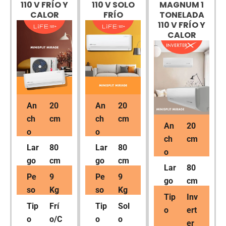
110 V FRÍO Y
110 V SOLO
MAGNUM 1
CALOR
FRÍO
TONELADA
110 V FRÍO Y
CALOR
An
20
An
20
ch
cm
ch
cm
An
20
o
o
ch
cm
Lar
80
Lar
80
o
go
cm
go
cm
Lar
80
Pe
9
Pe
9
go
cm
so
Kg
so
Kg
Tip
Inv
Tip
Frí
Tip
Sol
o
ert
o
o/C
o
o
er