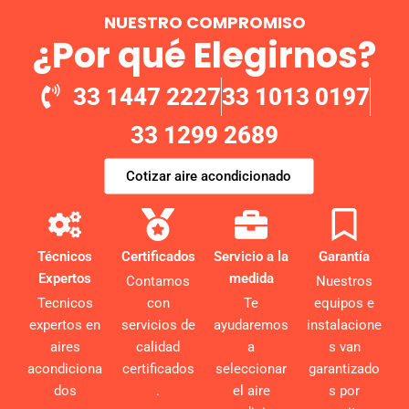
NUESTRO COMPROMISO
¿Por qué Elegirnos?
33 1447 2227
33 1013 0197
33 1299 2689
Cotizar aire acondicionado
Técnicos
Certificados
Servicio a la
Garantía
Expertos
medida
Contamos
Nuestros
Tecnicos
con
Te
equipos e
expertos en
servicios de
ayudaremos
instalacione
aires
calidad
a
s van
acondiciona
certificados
seleccionar
garantizado
dos
.
el aire
s por