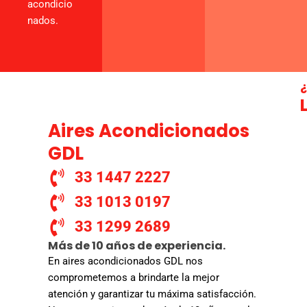
acondicio
nados.
¿
Aires Acondicionados
GDL
33 1447 2227
33 1013 0197
33 1299 2689
Más de 10 años de experiencia.
En aires acondicionados GDL nos
comprometemos a brindarte la mejor
atención y garantizar tu máxima satisfacción.