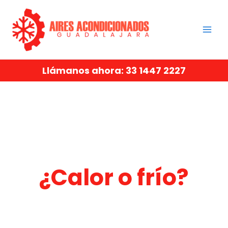
Ir
al
contenido
Llámanos ahora: 33 1447 2227
¿Calor o frío?
Tenemos el aire acondicionado para enfriar o calentar
tu hogar.