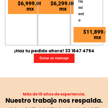
ria
$6,999.00
$6,299.00
mi
mx
mx
ent
o
$11,899.
mx
¡Haz tu pedido ahora! 33 1647 4754
Enviar un mensaje
Más de 10 años de experiencia.
Nuestro trabajo nos respalda.