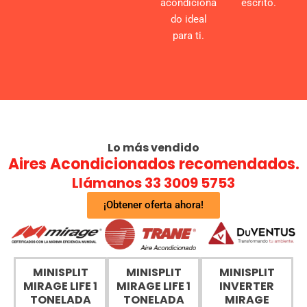
acondiciona
escrito.
do ideal
para ti.
Lo más vendido
Aires Acondicionados recomendados.
Llámanos 33 3009 5753
¡Obtener oferta ahora!
MINISPLIT
MINISPLIT
MINISPLIT
MIRAGE LIFE 1
MIRAGE LIFE 1
INVERTER
TONELADA
TONELADA
MIRAGE