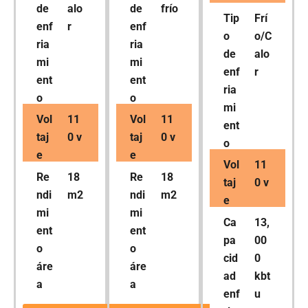
de
alo
de
frío
Tip
Frí
enf
r
enf
o
o/C
ria
ria
de
alo
mi
mi
enf
r
ent
ent
ria
o
o
mi
Vol
11
Vol
11
ent
taj
0 v
taj
0 v
o
e
e
Vol
11
Re
18
Re
18
taj
0 v
ndi
m2
ndi
m2
e
mi
mi
Ca
13,
ent
ent
pa
00
o
o
cid
0
áre
áre
ad
kbt
a
a
enf
u